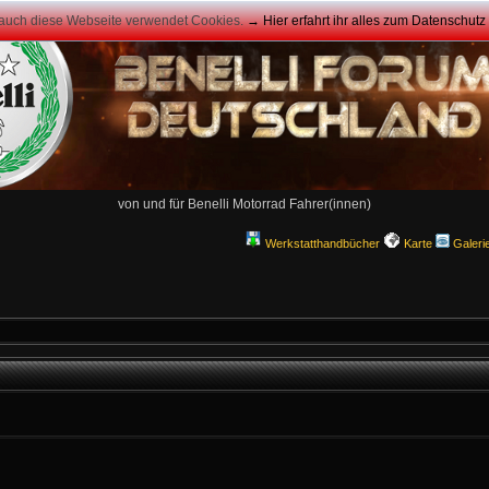
 auch diese Webseite verwendet Cookies.
→ Hier erfahrt ihr alles zum Datenschut
von und für Benelli Motorrad Fahrer(innen)
Werkstatthandbücher
Karte
Galeri