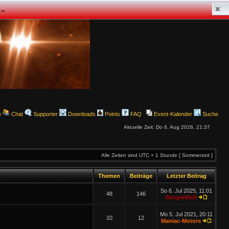
✖
z ←
e
Chat
Supporter
Downloads
Points
FAQ
Event-Kalender
Suche
Aktuelle Zeit: Do 6. Aug 2026, 21:37
Alle Zeiten sind UTC + 1 Stunde [ Sommerzeit ]
Themen
Beiträge
Letzter Beitrag
So 6. Jul 2025, 11:01
48
146
StingerWolf
Mo 5. Jul 2021, 20:11
10
12
Maniac-Motors