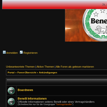
Ja,
Anmelden
Registrieren
Unbeantwortete Themen
|
Aktive Themen
|
Alle Foren als gelesen markieren
Portal
»
Foren-Übersicht
»
Ankündigungen
Boardnews
Benelli Informationen
Offizielle Informationen seitens Benelli oder eines Vertragshändlers
(Schreibrechte nur für die Usergruppe "
Vertragshändler
")