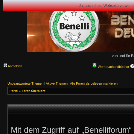
Ja, auch diese Webseite verwend
von und für B
Anmelden
Werkstatthandbücher
Unbeantwortete Themen
|
Aktive Themen
|
Alle Foren als gelesen markieren
Portal
»
Foren-Übersicht
Mit dem Zugriff auf „Benelliforum“