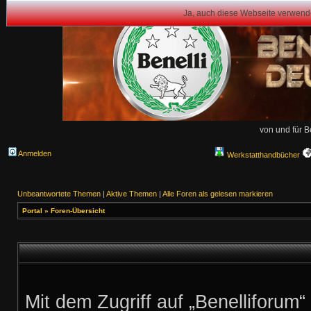
Ja, auch diese Webseite verwend
von und für B
Anmelden
Werkstatthandbücher
Unbeantwortete Themen
|
Aktive Themen
|
Alle Foren als gelesen markieren
Portal
»
Foren-Übersicht
Mit dem Zugriff auf „Benelliforum“