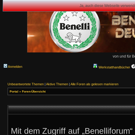
Ja, auch diese Webseite verwend
von und für B
Anmelden
Werkstatthandbücher
Unbeantwortete Themen
|
Aktive Themen
|
Alle Foren als gelesen markieren
Portal
»
Foren-Übersicht
Mit dem Zugriff auf „Benelliforum“