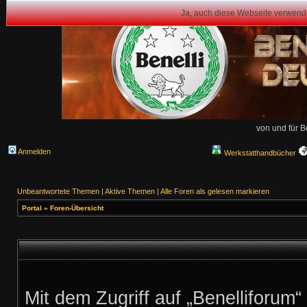
Ja, auch diese Webseite verwend
von und für B
Anmelden
Werkstatthandbücher
Unbeantwortete Themen
|
Aktive Themen
|
Alle Foren als gelesen markieren
Portal
»
Foren-Übersicht
Mit dem Zugriff auf „Benelliforum“