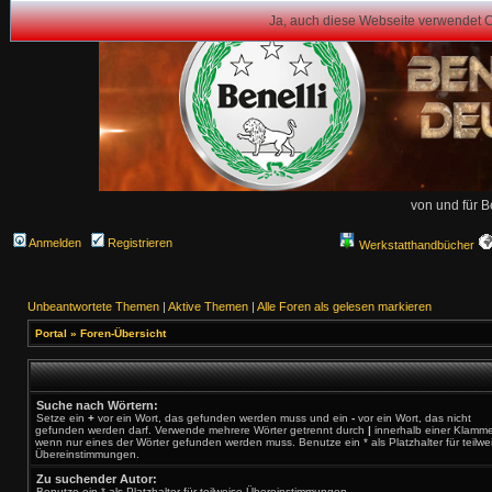
Ja, auch diese Webseite verwendet 
von und für B
Anmelden
Registrieren
Werkstatthandbücher
Unbeantwortete Themen
|
Aktive Themen
|
Alle Foren als gelesen markieren
Portal
»
Foren-Übersicht
Suche nach Wörtern:
Setze ein
+
vor ein Wort, das gefunden werden muss und ein
-
vor ein Wort, das nicht
gefunden werden darf. Verwende mehrere Wörter getrennt durch
|
innerhalb einer Klamme
wenn nur eines der Wörter gefunden werden muss. Benutze ein * als Platzhalter für teilwe
Übereinstimmungen.
Zu suchender Autor:
Benutze ein * als Platzhalter für teilweise Übereinstimmungen.