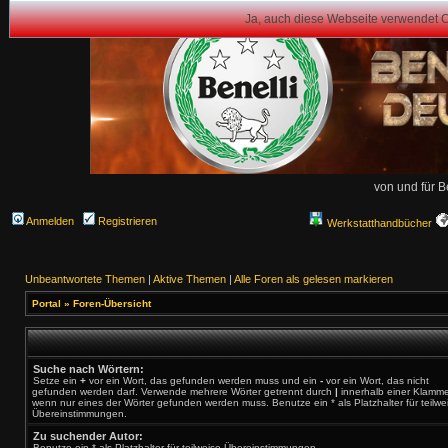
Ja, auch diese Webseite verwendet 
von und für B
Anmelden
Registrieren
Werkstatthandbücher
Unbeantwortete Themen
|
Aktive Themen
|
Alle Foren als gelesen markieren
Portal
»
Foren-Übersicht
Suche nach Wörtern:
Setze ein
+
vor ein Wort, das gefunden werden muss und ein
-
vor ein Wort, das nicht
gefunden werden darf. Verwende mehrere Wörter getrennt durch
|
innerhalb einer Klamme
wenn nur eines der Wörter gefunden werden muss. Benutze ein * als Platzhalter für teilwe
Übereinstimmungen.
Zu suchender Autor:
Benutze ein * als Platzhalter für teilweise Übereinstimmungen.