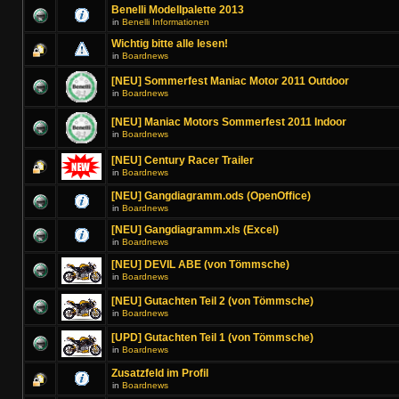
Benelli Modellpalette 2013
in
Benelli Informationen
Wichtig bitte alle lesen!
in
Boardnews
[NEU] Sommerfest Maniac Motor 2011 Outdoor
in
Boardnews
[NEU] Maniac Motors Sommerfest 2011 Indoor
in
Boardnews
[NEU] Century Racer Trailer
in
Boardnews
[NEU] Gangdiagramm.ods (OpenOffice)
in
Boardnews
[NEU] Gangdiagramm.xls (Excel)
in
Boardnews
[NEU] DEVIL ABE (von Tömmsche)
in
Boardnews
[NEU] Gutachten Teil 2 (von Tömmsche)
in
Boardnews
[UPD] Gutachten Teil 1 (von Tömmsche)
in
Boardnews
Zusatzfeld im Profil
in
Boardnews