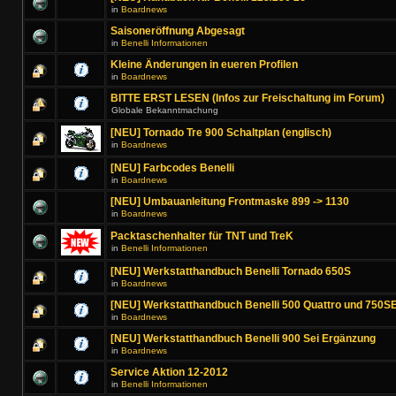
in
Boardnews
Saisoneröffnung Abgesagt
in
Benelli Informationen
Kleine Änderungen in eueren Profilen
in
Boardnews
BITTE ERST LESEN (Infos zur Freischaltung im Forum)
Globale Bekanntmachung
[NEU] Tornado Tre 900 Schaltplan (englisch)
in
Boardnews
[NEU] Farbcodes Benelli
in
Boardnews
[NEU] Umbauanleitung Frontmaske 899 -> 1130
in
Boardnews
Packtaschenhalter für TNT und TreK
in
Benelli Informationen
[NEU] Werkstatthandbuch Benelli Tornado 650S
in
Boardnews
[NEU] Werkstatthandbuch Benelli 500 Quattro und 750SE
in
Boardnews
[NEU] Werkstatthandbuch Benelli 900 Sei Ergänzung
in
Boardnews
Service Aktion 12-2012
in
Benelli Informationen