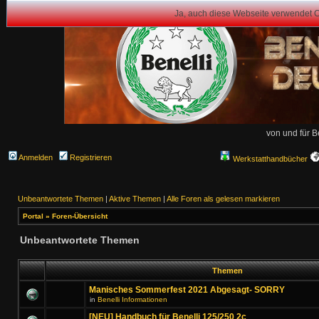
Ja, auch diese Webseite verwendet 
von und für B
Anmelden
Registrieren
Werkstatthandbücher
Unbeantwortete Themen
|
Aktive Themen
|
Alle Foren als gelesen markieren
Portal
»
Foren-Übersicht
Unbeantwortete Themen
Themen
Manisches Sommerfest 2021 Abgesagt- SORRY
in
Benelli Informationen
[NEU] Handbuch für Benelli 125/250 2c