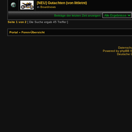
[NEU] Gutachten (von littletnt)
in
Boardnews
Beiträge der letzten Zeit anzeigen:
Seite
1
von
2
[ Die Suche ergab 45 Treffer ]
Portal
»
Foren-Übersicht
Datenschut
Powered by
phpBB
©
Deutsche 