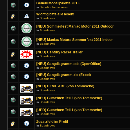
Benelli Modellpalette 2013
in
Benelli Informationen
Wichtig bitte alle lesen!
in
Boardnews
[NEU] Sommerfest Maniac Motor 2011 Outdoor
in
Boardnews
[NEU] Maniac Motors Sommerfest 2011 Indoor
in
Boardnews
[NEU] Century Racer Trailer
in
Boardnews
[NEU] Gangdiagramm.ods (OpenOffice)
in
Boardnews
[NEU] Gangdiagramm.xls (Excel)
in
Boardnews
[NEU] DEVIL ABE (von Tömmsche)
in
Boardnews
[NEU] Gutachten Teil 2 (von Tömmsche)
in
Boardnews
[UPD] Gutachten Teil 1 (von Tömmsche)
in
Boardnews
Zusatzfeld im Profil
in
Boardnews