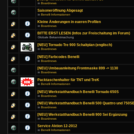
in
Boardnews
Saisoneröffnung Abgesagt
in
Benelli Informationen
Kleine Änderungen in eueren Profilen
in
Boardnews
BITTE ERST LESEN (Infos zur Freischaltung im Forum)
Globale Bekanntmachung
[NEU] Tornado Tre 900 Schaltplan (englisch)
in
Boardnews
[NEU] Farbcodes Benelli
in
Boardnews
[NEU] Umbauanleitung Frontmaske 899 -> 1130
in
Boardnews
Packtaschenhalter für TNT und TreK
in
Benelli Informationen
[NEU] Werkstatthandbuch Benelli Tornado 650S
in
Boardnews
[NEU] Werkstatthandbuch Benelli 500 Quattro und 750SE
in
Boardnews
[NEU] Werkstatthandbuch Benelli 900 Sei Ergänzung
in
Boardnews
Service Aktion 12-2012
in
Benelli Informationen