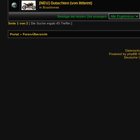
[NEU] Gutachten (von littletnt)
in
Boardnews
Beiträge der letzten Zeit anzeigen:
Seite
1
von
2
[ Die Suche ergab 45 Treffer ]
Portal
»
Foren-Übersicht
Datenschut
Powered by
phpBB
©
Deutsche 