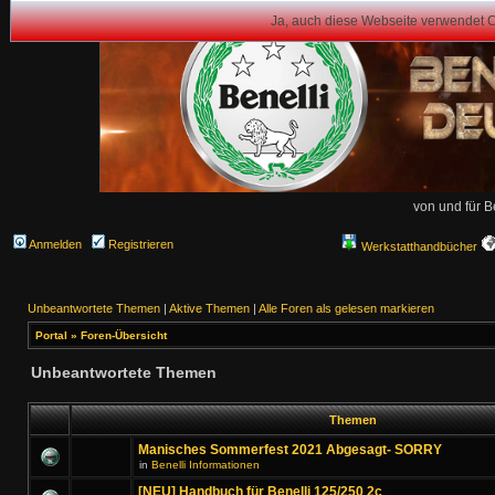
Ja, auch diese Webseite verwendet 
von und für B
Anmelden
Registrieren
Werkstatthandbücher
Unbeantwortete Themen
|
Aktive Themen
|
Alle Foren als gelesen markieren
Portal
»
Foren-Übersicht
Unbeantwortete Themen
Themen
Manisches Sommerfest 2021 Abgesagt- SORRY
in
Benelli Informationen
[NEU] Handbuch für Benelli 125/250 2c