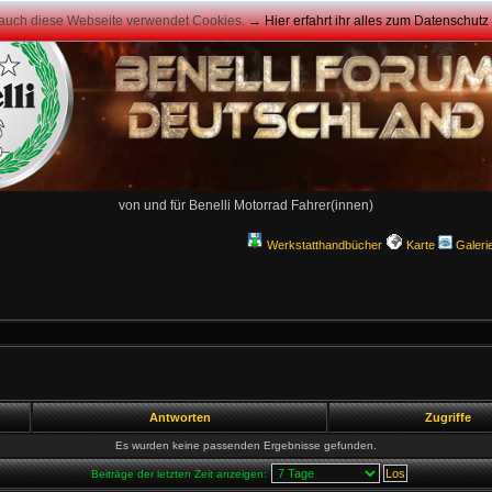
 auch diese Webseite verwendet Cookies.
→ Hier erfahrt ihr alles zum Datenschut
von und für Benelli Motorrad Fahrer(innen)
Werkstatthandbücher
Karte
Galeri
Antworten
Zugriffe
Es wurden keine passenden Ergebnisse gefunden.
Beiträge der letzten Zeit anzeigen: