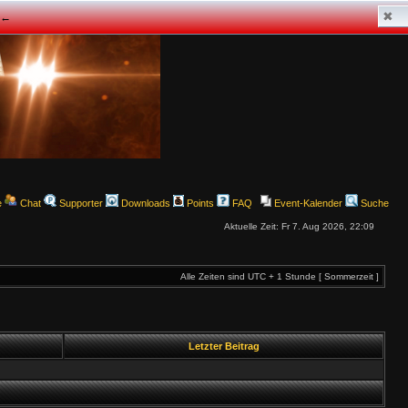
✖
z ←
e
Chat
Supporter
Downloads
Points
FAQ
Event-Kalender
Suche
Aktuelle Zeit: Fr 7. Aug 2026, 22:09
Alle Zeiten sind UTC + 1 Stunde [ Sommerzeit ]
Letzter Beitrag