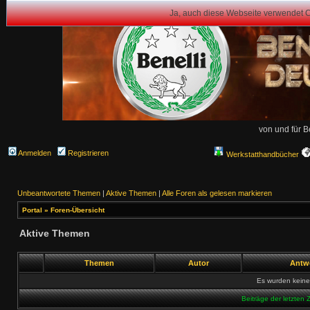
Ja, auch diese Webseite verwendet 
von und für B
Anmelden
Registrieren
Werkstatthandbücher
Unbeantwortete Themen
|
Aktive Themen
|
Alle Foren als gelesen markieren
Portal
»
Foren-Übersicht
Aktive Themen
Themen
Autor
Antw
Es wurden kein
Beiträge der letzten 