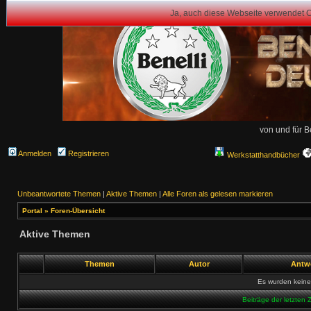
Ja, auch diese Webseite verwendet 
von und für B
Anmelden
Registrieren
Werkstatthandbücher
Unbeantwortete Themen
|
Aktive Themen
|
Alle Foren als gelesen markieren
Portal
»
Foren-Übersicht
Aktive Themen
Themen
Autor
Antw
Es wurden kein
Beiträge der letzten 