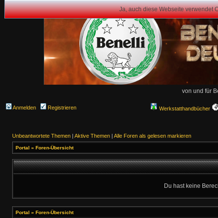
Ja, auch diese Webseite verwendet 
von und für B
Anmelden
Registrieren
Werkstatthandbücher
Unbeantwortete Themen
|
Aktive Themen
|
Alle Foren als gelesen markieren
Portal
»
Foren-Übersicht
Du hast keine Berec
Portal
»
Foren-Übersicht