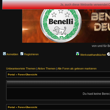
Ja, auch diese Webseite verwendet 
von und für B
Anmelden
Registrieren
Werkstatthandbücher
Unbeantwortete Themen
|
Aktive Themen
|
Alle Foren als gelesen markieren
Portal
»
Foren-Übersicht
Du hast keine Berec
Portal
»
Foren-Übersicht