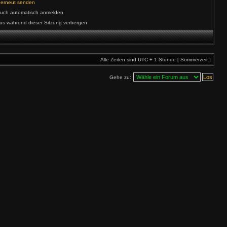
l erneut senden
such automatisch anmelden
us während dieser Sitzung verbergen
Alle Zeiten sind UTC + 1 Stunde [ Sommerzeit ]
Gehe zu: