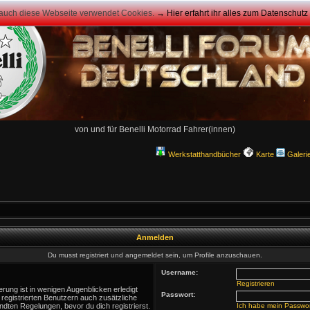
 auch diese Webseite verwendet Cookies.
→ Hier erfahrt ihr alles zum Datenschut
von und für Benelli Motorrad Fahrer(innen)
Werkstatthandbücher
Karte
Galeri
Anmelden
Du musst registriert und angemeldet sein, um Profile anzuschauen.
Username:
Registrieren
rung ist in wenigen Augenblicken erledigt
Passwort:
 registrierten Benutzern auch zusätzliche
ten Regelungen, bevor du dich registrierst.
Ich habe mein Passwo