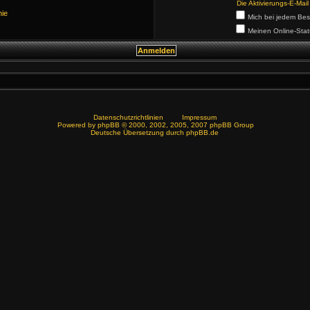
Die Aktivierungs-E-Mai
.
nie
Mich bei jedem Be
Meinen Online-Stat
Datenschutzrichtlinien
Impressum
Powered by
phpBB
© 2000, 2002, 2005, 2007 phpBB Group
Deutsche Übersetzung durch
phpBB.de