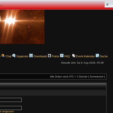
✖
z ←
e
Chat
Supporter
Downloads
Points
FAQ
Event-Kalender
Suche
Aktuelle Zeit: Sa 8. Aug 2026, 05:38
Alle Zeiten sind UTC + 1 Stunde [ Sommerzeit ]
rt vergessen