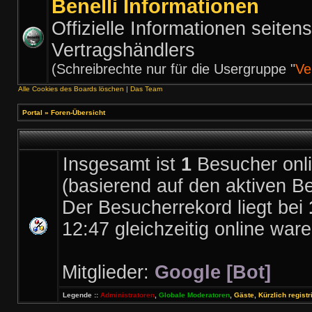
Benelli Informationen
Offizielle Informationen seiten
Vertragshändlers
(Schreibrechte nur für die Usergruppe "
Ve
Alle Cookies des Boards löschen
|
Das Team
Portal
»
Foren-Übersicht
Insgesamt ist
1
Besucher onlin
(basierend auf den aktiven B
Der Besucherrekord liegt bei
12:47 gleichzeitig online ware
Mitglieder:
Google [Bot]
Legende ::
Administratoren
,
Globale Moderatoren
,
Gäste
,
Kürzlich registr