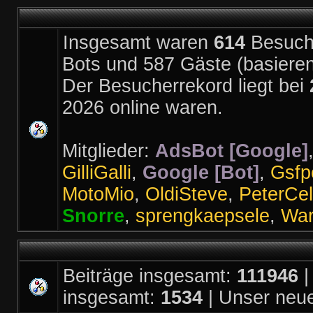
Insgesamt waren
614
Besucher
Bots und 587 Gäste (basiere
Der Besucherrekord liegt bei
2026 online waren.
Mitglieder:
AdsBot [Google]
GilliGalli
,
Google [Bot]
,
Gsfp
MotoMio
,
OldiSteve
,
PeterCel
Snorre
,
sprengkaepsele
,
Wa
Beiträge insgesamt:
111946
|
insgesamt:
1534
| Unser neue