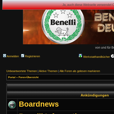
Ja, auch diese Webseite verwendet 
von und für B
Anmelden
Registrieren
Werkstatthandbücher
Unbeantwortete Themen
|
Aktive Themen
|
Alle Foren als gelesen markieren
Portal
»
Foren-Übersicht
Ankündigungen
Boardnews