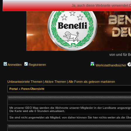
Ja, auch diese Webseite verwendet 
von und für B
Anmelden
Registrieren
Werkstatthandbücher
Unbeantwortete Themen
|
Aktive Themen
|
Alle Foren als gelesen markieren
Portal
»
Foren-Übersicht
Mit unserer GEO Map werden die Wohnorte unserer Mitglieder in der Landkarte angezeigt. 
Die Karte wird alle 0 Stunden aktualisiert.
Sie sind nicht angemeldet als Mitglied, von daher können Sie hier nichts weiter als die Üb