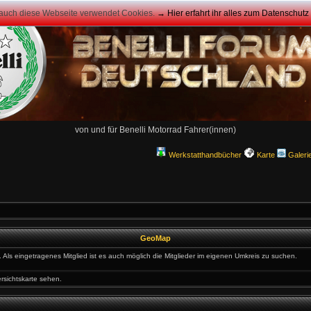
 auch diese Webseite verwendet Cookies.
→ Hier erfahrt ihr alles zum Datenschut
von und für Benelli Motorrad Fahrer(innen)
Werkstatthandbücher
Karte
Galeri
GeoMap
Als eingetragenes Mitglied ist es auch möglich die Mitglieder im eigenen Umkreis zu suchen.
ersichtskarte sehen.