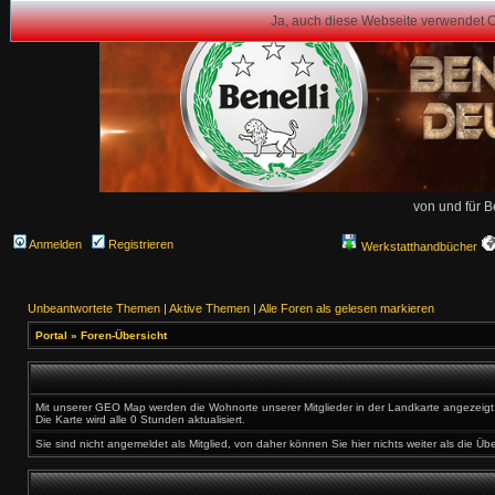
Ja, auch diese Webseite verwendet 
von und für B
Anmelden
Registrieren
Werkstatthandbücher
Unbeantwortete Themen
|
Aktive Themen
|
Alle Foren als gelesen markieren
Portal
»
Foren-Übersicht
Mit unserer GEO Map werden die Wohnorte unserer Mitglieder in der Landkarte angezeigt. 
Die Karte wird alle 0 Stunden aktualisiert.
Sie sind nicht angemeldet als Mitglied, von daher können Sie hier nichts weiter als die Üb