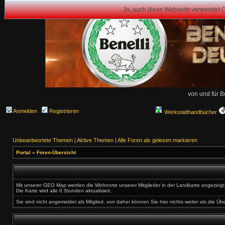
Ja, auch diese Webseite verwendet 
von und für B
Anmelden
Registrieren
Werkstatthandbücher
Unbeantwortete Themen
|
Aktive Themen
|
Alle Foren als gelesen markieren
Portal
»
Foren-Übersicht
Mit unserer GEO Map werden die Wohnorte unserer Mitglieder in der Landkarte angezeigt. 
Die Karte wird alle 0 Stunden aktualisiert.
Sie sind nicht angemeldet als Mitglied, von daher können Sie hier nichts weiter als die Üb