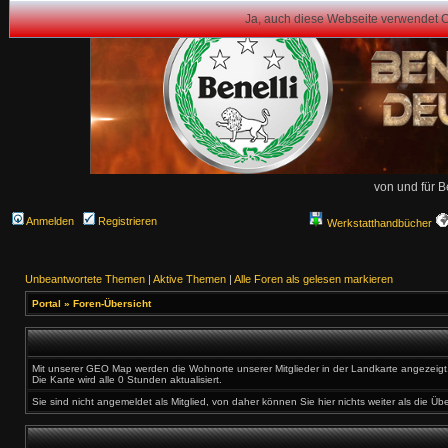
Ja, auch diese Webseite verwendet 
von und für B
Anmelden
Registrieren
Werkstatthandbücher
Unbeantwortete Themen
|
Aktive Themen
|
Alle Foren als gelesen markieren
Portal
»
Foren-Übersicht
Mit unserer GEO Map werden die Wohnorte unserer Mitglieder in der Landkarte angezeigt. 
Die Karte wird alle 0 Stunden aktualisiert.
Sie sind nicht angemeldet als Mitglied, von daher können Sie hier nichts weiter als die Üb