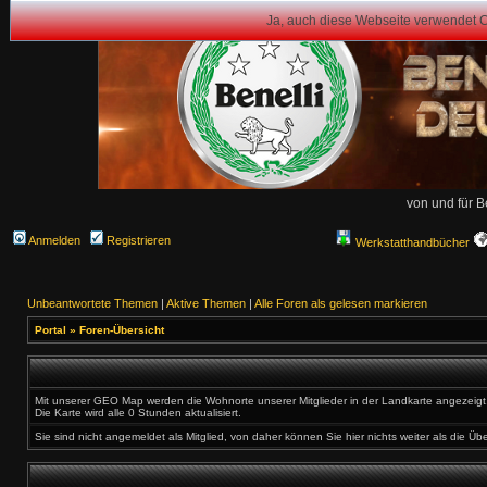
Ja, auch diese Webseite verwendet 
von und für B
Anmelden
Registrieren
Werkstatthandbücher
Unbeantwortete Themen
|
Aktive Themen
|
Alle Foren als gelesen markieren
Portal
»
Foren-Übersicht
Mit unserer GEO Map werden die Wohnorte unserer Mitglieder in der Landkarte angezeigt. 
Die Karte wird alle 0 Stunden aktualisiert.
Sie sind nicht angemeldet als Mitglied, von daher können Sie hier nichts weiter als die Üb