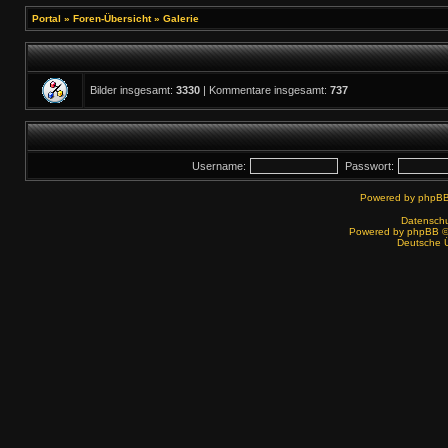
Portal
»
Foren-Übersicht
»
Galerie
Bilder insgesamt:
3330
| Kommentare insgesamt:
737
Username:
Passwort:
Powered by
phpBB
Datenschut
Powered by
phpBB
©
Deutsche 