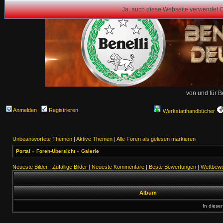
Ja, auch diese Webseite verwendet 
von und für B
Anmelden
Registrieren
Werkstatthandbücher
Unbeantwortete Themen
|
Aktive Themen
|
Alle Foren als gelesen markieren
Portal
»
Foren-Übersicht
»
Galerie
Neueste Bilder
|
Zufällige Bilder
|
Neueste Kommentare
|
Beste Bewertungen
|
Wettbewe
Album
In dieser