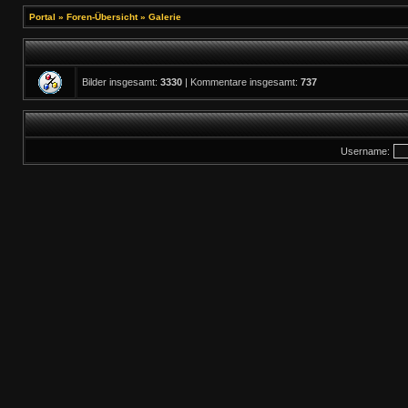
Portal
»
Foren-Übersicht
»
Galerie
Bilder insgesamt:
3330
| Kommentare insgesamt:
737
Username: