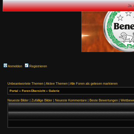
Ja,
Anmelden
Registrieren
Unbeantwortete Themen
|
Aktive Themen
|
Alle Foren als gelesen markieren
Portal
»
Foren-Übersicht
»
Galerie
Neueste Bilder
|
Zufällige Bilder
|
Neueste Kommentare
|
Beste Bewertungen
|
Wettbewe