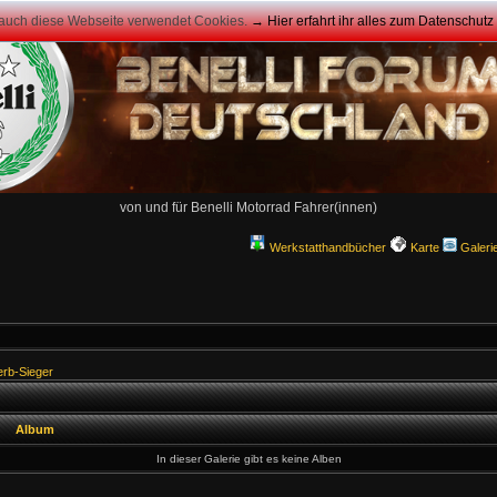
 auch diese Webseite verwendet Cookies.
→ Hier erfahrt ihr alles zum Datenschut
von und für Benelli Motorrad Fahrer(innen)
Werkstatthandbücher
Karte
Galeri
rb-Sieger
Album
In dieser Galerie gibt es keine Alben